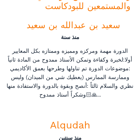
والمستمعين
للبودكاست
سعيد
بن
عبدالله
بن
سعيد
منذ سنة
الدورة
مهمة
ومركزه
ومميزه
وممتازه
بكل
المعايير
أولا
:
لخبرة
وكفاءة
وتمكن
الأستاذ
ممدوح
من
المادة
ثانياً
:
موضوعات
الدورة
تم
تناولها
وطرحها
بعمق
الأكاديمي
وممارسة
الممارس
(
يعطيك
شي
من
الميدان
)
وليس
نظري
والسلام
ثالثاً
:
أنصح
وبقوة
بالدورة
والاستفادة
منها
...
ممدوح🙏🏻
وشكراً
أستاذ
Alqudah
منذ سنتين