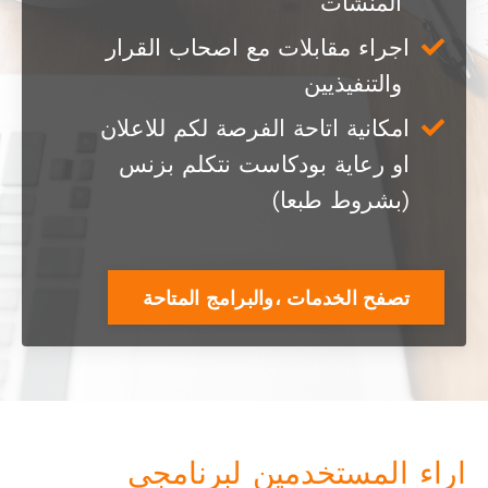
المنشآت
اجراء
مقابلات
مع
اصحاب
القرار
والتنفيذيين
امكانية
اتاحة
الفرصة
لكم
للاعلان
او
رعاية
بودكاست
نتكلم
بزنس
(
بشروط
طبعا
)
تصفح الخدمات ،والبرامج المتاحة
اراء
المستخدمين
لبرنامجي